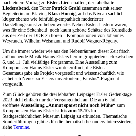
nach einem Vortrag zu Eislers Liedschaffen, der fabelhafte
Liederabend
, den Tenor
Patrick Grahl
zusammen mit seiner
Begleiterin am Klavier,
Klara Hornig
, auf das Niveau sachlich
kluger ebenso wie feinfühlig-empathisch moderierter
Darstellungskunst zu heben wusste. Neben Eisler-Liedern waren,
was für eine Seltenheit!, noch kaum gehörte Schätze des Kunstlieds
aus der Zeit der DDR zu hören – Kompositionen von Johannes
Weyrauch, Wilhelm Weismann und Rudolf Wagner-Régeny.
Um die immer wieder wie aus den Nebenräumen dieser Zeit frisch
auftauchende Musik Hanns Eislers herum gruppierten sich zwischen
6. und 11. Juli vielfältige Programme. Eine Ausstellung zum
Komponisten Hanns Eisler wurde eröffnet, die Eisler-
Gesamtausgabe als Projekt vorgestellt und wissenschaftlich wie
ästhetisch Neues zu Eislers unvertontem „Faustus“-Fragment
vorgestellt.
Zum Glück gehören die drei lebhaften Leipziger Eisler-Gedenktage
2023 nicht einfach nur der Vergangenheit an. Die am 6. Juli
eröffnete
Ausstellung „Anmut sparet nicht noch Mühe“
zum
Komponisten Hanns Eisler ist
bis zum 15.10.
im
Stadtgeschichtlichen Museum Leipzig zu erkunden. Thematische
Sonderführungen gibt es für die thematisch besonders Interessierten,
siehe
Termine
.